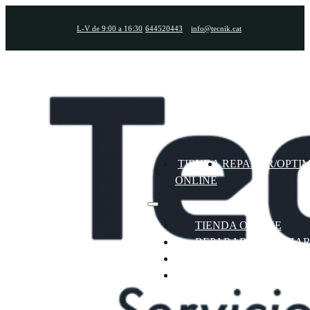
L-V de 9:00 a 16:30
644520443
info@tecnik.cat
TIENDA
REPARAR/OPTI
ONLINE
TIENDA ONLINE
REPARAR/OPTIMIZA
FIBRA/MÓVIL/TV O2
CONTACTO