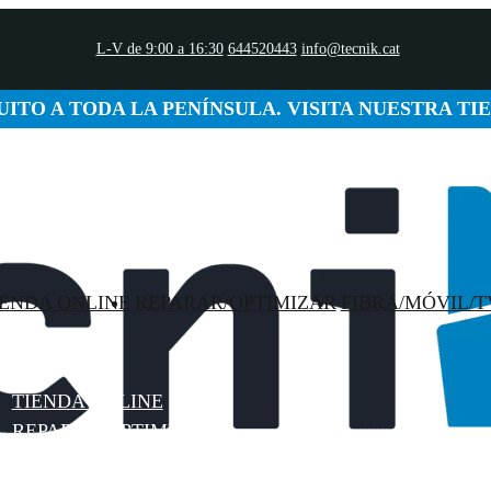
L-V de 9:00 a 16:30
644520443
info@tecnik.cat
ITO A TODA LA PENÍNSULA. VISITA NUESTRA TI
IENDA ONLINE
REPARAR/OPTIMIZAR
FIBRA/MÓVIL/T
TIENDA ONLINE
REPARAR/OPTIMIZAR
FIBRA/MÓVIL/TV O2
CONTACTO