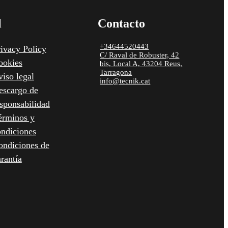
l
Contacto
+34644520443
ivacy Policy
C/ Raval de Robuster, 42
ookies
bis, Local A, 43204 Reus,
Tarragona
iso legal
info@tecnik.cat
escargo de
sponsabilidad
érminos y
ondiciones
ondiciones de
rantía