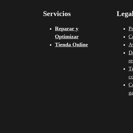
Servicios
Lega
Reparar
y
Pr
Optimizar
C
Tienda
Online
Av
D
re
T
c
C
ga